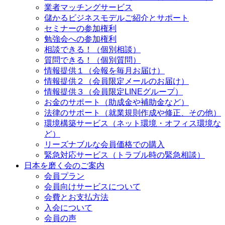
業者マッチングサービス
儲かるビジネスモデルご紹介とサポート
セミナーの参加権利
勉強会への参加権利
相談できる！（個別相談）
質問できる！（個別質問）
情報提供１（会報を毎月お届け）
情報提供２（会員限定メールのお届け）
情報提供３（会員限定LINEグループ）
お金のサポート（助成金や補助金など）
法律のサポート（就業規則作成や修正、その他）
環境構築サービス（ネット環境・オフィス環境な
ど）
リーズナブルな会員価格での購入
緊急対応サービス（トラブル時の緊急相談）
日本を磨く会のご案内
会員プラン
会員向けサービスについて
会費とお支払方法
入会について
会員の声