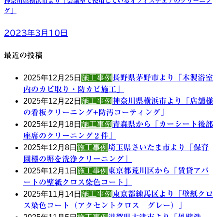
神奈川県横浜市より「会議室で使用しているオフィスチェアのクリーニン
グ」
2023年3月10日
最近の投稿
2025年12月25日
施工事例
長野県茅野市より「木製浴室
内のカビ取り・防カビ施工」
2025年12月22日
施工事例
神奈川県横浜市より「店舗様
の看板クリーニング+防汚コーティング」
2025年12月18日
施工事例
青森県から「カーシート後部
座席のクリーニング２件」
2025年12月8日
施工事例
埼玉県さいたま市より「保育
園様の塀を洗浄クリーニング」
2025年12月1日
施工事例
東京都荒川区から「賃貸アパ
ートの壁紙クロス染色コート」
2025年11月14日
施工事例
東京都練馬区より「壁紙クロ
ス染色コート（アクセントクロス グレー）」
滋賀県大津市より「外壁洗