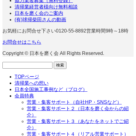
協力業者募集（無料登録）
清掃業経営者様向け無料相談
日本を磨く会のご案内
(有)球掃柴田さんの動画
お気軽にお問合せ下さい
0120-55-8892
営業時間9時～18時
お問合せはこちら
Copyright © 日本を磨く会 All Rights Reserved.
検
索:
TOPページ
清掃業への想い
日本全国施工事例など（ブログ）
会員特典
営業・集客サポート（自社HP・SNSなど）
営業・集客サポート２（日本を磨く会からの紹
介）
営業・集客サポート３（あなたをネットでご紹
介）
営業・集客サポート４（リアル営業サポート）