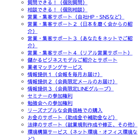
質問できる！（個別質問）
相談できる！（個別相談）
営業・集客サポート（自社HP・SNSなど）
営業・集客サポート２（日本を磨く会からの紹
介）
営業・集客サポート３（あなたをネットでご紹
介）
営業・集客サポート４（リアル営業サポート）
儲かるビジネスモデルご紹介とサポート
業者マッチングサービス
情報提供１（会報を毎月お届け）
情報提供２（会員限定メールのお届け）
情報提供３（会員限定LINEグループ）
セミナーの参加権利
勉強会への参加権利
リーズナブルな会員価格での購入
お金のサポート（助成金や補助金など）
法律のサポート（就業規則作成や修正、その他）
環境構築サービス（ネット環境・オフィス環境な
ど）