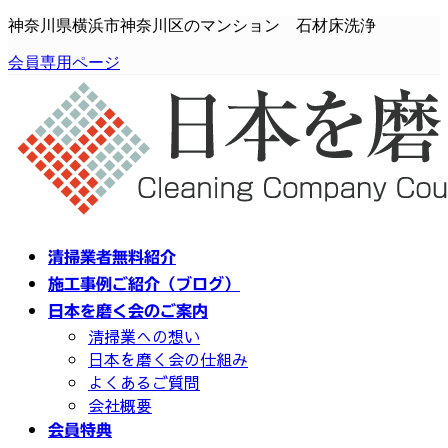
コ
ナ
神奈川県横浜市神奈川区のマンション 石材床洗浄
ン
ビ
会員専用ページ
テ
ゲ
ン
ー
ツ
シ
へ
ョ
ス
ン
キ
に
ッ
移
プ
動
清掃業者無料紹介
施工事例ご紹介（ブログ）
日本を磨く会のご案内
清掃業への想い
日本を磨く会の仕組み
よくあるご質問
会社概要
会員特典