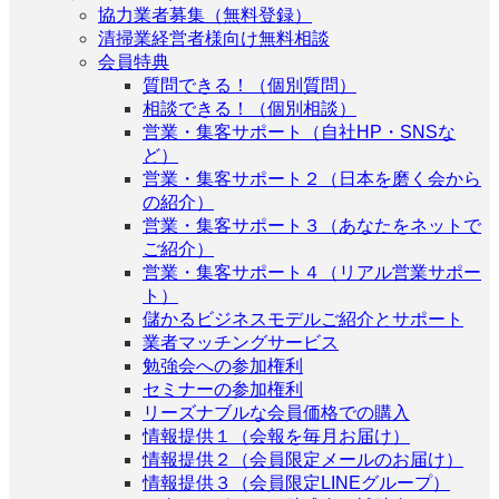
協力業者募集（無料登録）
清掃業経営者様向け無料相談
会員特典
質問できる！（個別質問）
相談できる！（個別相談）
営業・集客サポート（自社HP・SNSな
ど）
営業・集客サポート２（日本を磨く会から
の紹介）
営業・集客サポート３（あなたをネットで
ご紹介）
営業・集客サポート４（リアル営業サポー
ト）
儲かるビジネスモデルご紹介とサポート
業者マッチングサービス
勉強会への参加権利
セミナーの参加権利
リーズナブルな会員価格での購入
情報提供１（会報を毎月お届け）
情報提供２（会員限定メールのお届け）
情報提供３（会員限定LINEグループ）