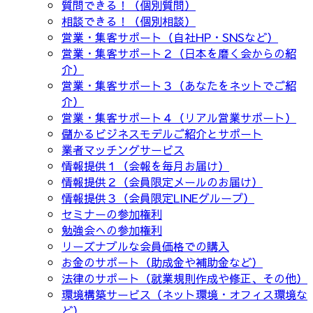
質問できる！（個別質問）
相談できる！（個別相談）
営業・集客サポート（自社HP・SNSなど）
営業・集客サポート２（日本を磨く会からの紹
介）
営業・集客サポート３（あなたをネットでご紹
介）
営業・集客サポート４（リアル営業サポート）
儲かるビジネスモデルご紹介とサポート
業者マッチングサービス
情報提供１（会報を毎月お届け）
情報提供２（会員限定メールのお届け）
情報提供３（会員限定LINEグループ）
セミナーの参加権利
勉強会への参加権利
リーズナブルな会員価格での購入
お金のサポート（助成金や補助金など）
法律のサポート（就業規則作成や修正、その他）
環境構築サービス（ネット環境・オフィス環境な
ど）