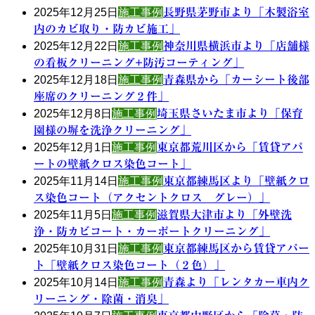
2025年12月25日
施工事例
長野県茅野市より「木製浴室
内のカビ取り・防カビ施工」
2025年12月22日
施工事例
神奈川県横浜市より「店舗様
の看板クリーニング+防汚コーティング」
2025年12月18日
施工事例
青森県から「カーシート後部
座席のクリーニング２件」
2025年12月8日
施工事例
埼玉県さいたま市より「保育
園様の塀を洗浄クリーニング」
2025年12月1日
施工事例
東京都荒川区から「賃貸アパ
ートの壁紙クロス染色コート」
2025年11月14日
施工事例
東京都練馬区より「壁紙クロ
ス染色コート（アクセントクロス グレー）」
2025年11月5日
施工事例
滋賀県大津市より「外壁洗
浄・防カビコート・カーポートクリーニング」
2025年10月31日
施工事例
東京都練馬区から賃貸アパー
ト「壁紙クロス染色コート（２色）」
2025年10月14日
施工事例
青森より「レンタカー車内ク
リーニング・除菌・消臭」