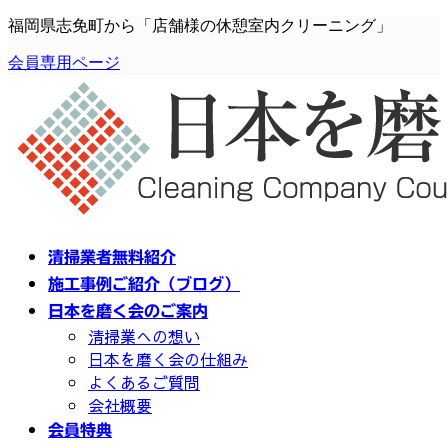
コ
ナ
福岡県志免町から「店舗様の休憩室内クリーニング」
ン
ビ
会員専用ページ
テ
ゲ
ン
ー
ツ
シ
へ
ョ
ス
ン
キ
に
ッ
移
プ
動
清掃業者無料紹介
施工事例ご紹介（ブログ）
日本を磨く会のご案内
清掃業への想い
日本を磨く会の仕組み
よくあるご質問
会社概要
会員特典