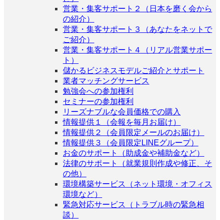
営業・集客サポート２（日本を磨く会から
の紹介）
営業・集客サポート３（あなたをネットで
ご紹介）
営業・集客サポート４（リアル営業サポー
ト）
儲かるビジネスモデルご紹介とサポート
業者マッチングサービス
勉強会への参加権利
セミナーの参加権利
リーズナブルな会員価格での購入
情報提供１（会報を毎月お届け）
情報提供２（会員限定メールのお届け）
情報提供３（会員限定LINEグループ）
お金のサポート（助成金や補助金など）
法律のサポート（就業規則作成や修正、そ
の他）
環境構築サービス（ネット環境・オフィス
環境など）
緊急対応サービス（トラブル時の緊急相
談）