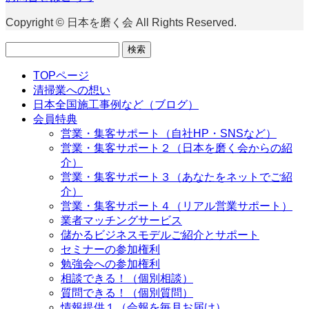
Copyright © 日本を磨く会 All Rights Reserved.
検
索:
TOPページ
清掃業への想い
日本全国施工事例など（ブログ）
会員特典
営業・集客サポート（自社HP・SNSなど）
営業・集客サポート２（日本を磨く会からの紹
介）
営業・集客サポート３（あなたをネットでご紹
介）
営業・集客サポート４（リアル営業サポート）
業者マッチングサービス
儲かるビジネスモデルご紹介とサポート
セミナーの参加権利
勉強会への参加権利
相談できる！（個別相談）
質問できる！（個別質問）
情報提供１（会報を毎月お届け）