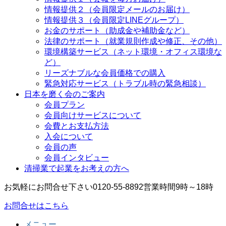
情報提供２（会員限定メールのお届け）
情報提供３（会員限定LINEグループ）
お金のサポート（助成金や補助金など）
法律のサポート（就業規則作成や修正、その他）
環境構築サービス（ネット環境・オフィス環境な
ど）
リーズナブルな会員価格での購入
緊急対応サービス（トラブル時の緊急相談）
日本を磨く会のご案内
会員プラン
会員向けサービスについて
会費とお支払方法
入会について
会員の声
会員インタビュー
清掃業で起業をお考えの方へ
お気軽にお問合せ下さい
0120-55-8892
営業時間9時～18時
お問合せはこちら
メニュー