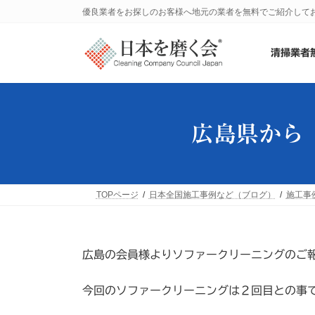
コ
ナ
優良業者をお探しのお客様へ地元の業者を無料でご紹介して
ン
ビ
テ
ゲ
ン
ー
清掃業者
ツ
シ
へ
ョ
ス
ン
キ
に
ッ
移
広島県から
プ
動
TOPページ
日本全国施工事例など（ブログ）
施工事
広島の会員様よりソファークリーニングのご
今回のソファークリーニングは２回目との事